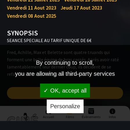
Vendredi 11 Aout 2023
Jeudi 17 Aout 2023
Vendredi 08 Aout 2025
SYNOPSIS
SEANCE SPECIALE AU TARIF UNIQUE DE 6€
Fred, Achille, Max et Belette sont quatre truands qui
forment une belle équipe de bras cassés. Après avoir raté
By continuing to scroll,
lamentablement leur dernier coup, ils décident de se
you are allowing all third-party services
refaire en kidnappant Sophie Marceau…
✓ OK, accept all
BANDE ANNONCE
Personalize
Accueil
Films
Évènements
Infos