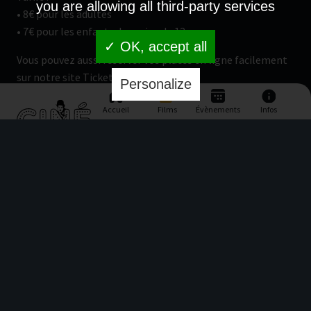
you are allowing all third-party services
• 8€ pour les adultes
• 7€ pour les enfants de moins de 12 ans
✓ OK, accept all
Vous pouvez aussi réserver vos places en ligne facilement
sur notre site Ticketing Ciné !
Personalize
Accueil
Films
Évènements
Infos
BANDE ANNONCE
CONTACT
Lieu dit U Scalu, 20230 Santa Lucia di Moriani
04 95 38 41 73
info@cinema-costaverde.fr
LIENS