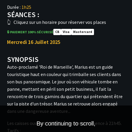
Durée :
1h25
SÉANCES :
👆
Cliquez sur un horaire pour réserver vos places
🔒 PAIEMENT 100% SÉCURISÉ
CB
Visa
Mastercard
Mercredi 16 Juillet 2025
SYNOPSIS
Auto-proclamé 'Roi de Marseille', Marius est un guide
touristique haut en couleur qui trimballe ses clients dans
son bus panoramique. Le jour où son véhicule tombe en
panne, mettant en péril son petit business, il fait la
rencontre de trois gamins du quartier qui prétendent être
sur la piste d'un trésor. Marius se retrouve alors engagé
dans une dangereuse aventure...
Les caisses ouvrent à 21h15 et le film commence à 21h45.
By continuing to scroll,
Tarifs :