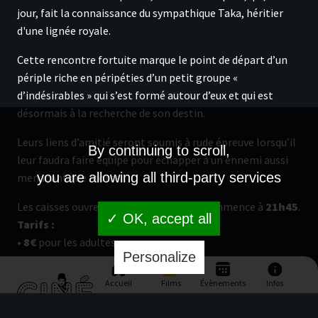
jour, fait la connaissance du sympathique Taka, héritier
d'une lignée royale.
Cette rencontre fortuite marque le point de départ d’un
périple riche en péripéties d’un petit groupe «
d’indésirables » qui s’est formé autour d’eux et qui est
désormais à la recherche de son destin.
Leurs liens d’amitié seront soumis à rude épreuve lorsqu’il
By continuing to scroll,
leur faudra faire équipe pour échapper à un ennemi aussi
you are allowing all third-party services
menaçant que mortel…
Les caisses ouvrent à
21h15
et le film commence à
21h45
.
✓ OK, accept all
Tarifs :
•
8€
pour les adultes
Personalize
•
7€
pour les enfants de moins de 12 ans
Accueil
Films
Évènements
Infos
Vous pouvez aussi réserver vos places en ligne facilement